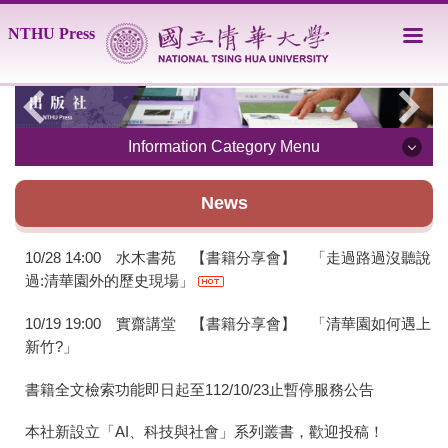
Jump
NTHU Press
to
the
main
content
block
Information Category Menu
About the Press
News
Catalogue
10/28 14:00 水木書苑 【書籍分享會】 「走過路過沒聽說
過:清華園外的歷史現場」
Order
10/19 19:00 實齋講堂 【書籍分享會】 「清華園如何遇上
Guide for Authors
新竹?」
Full-text search
書籍全文檢索功能即日起至112/10/23止暫停服務公告
Contact Us
本社新設立「AI、科技與社會」系列叢書，歡迎投稿！