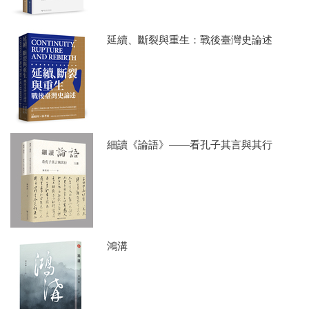
延續、斷裂與重生：戰後臺灣史論述
細讀《論語》——看孔子其言與其行
鴻溝