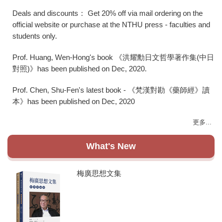
Deals and discounts： Get 20% off via mail ordering on the
official website or purchase at the NTHU press - faculties and
students only.
Prof. Huang, Wen-Hong's book 《洪耀勳日文哲學著作集(中日
對照)》has been published on Dec, 2020.
Prof. Chen, Shu-Fen's latest book - 《梵漢對勘《藥師經》讀
本》has been published on Dec, 2020
更多...
What's New
梅廣思想文集