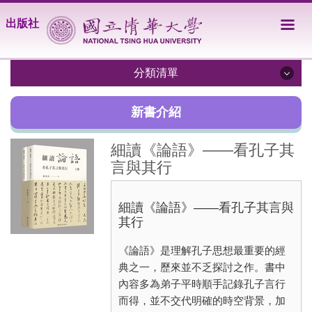
跳
出版社
到
主
要
內
分類清單
容
區
關於我們
新書介紹
出版目錄
細讀《論語》——看孔子其
言與其行
訂購服務
學術新人專書徵稿啟事
細讀《論語》——看孔子其言與
其行
學術專書及教科書投稿須知
《論語》是理解孔子思想最重要的經
AI、科技與社會系列叢書徵稿
典之一，歷來並不乏探討之作。書中
內容多為弟子平時順手記錄孔子言行
獎勵人文及社會科學專書出版要點
而得，並不交代明確的時空背景，加