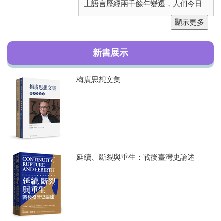
全文檢索
上語言歷經兩千餘年變遷，人們今日
要準確理解經文並不容易。
顯示更多
聯絡我們
歷代以來註解《論語》的作品雖多，
【新書出版】《延續、斷裂與重生：戰後臺灣史論述》已於
但往往偏重一家之言的闡述，未必費
新書展示
2026年7月出版
心引導讀者逐章細讀全書，而一般人
比較熟悉的大概只是其中較常被人引
梅廣思想文集
述的一小部分，當中誠然包括不少很
出色、很有價值的章節，但《論語》
的精華其實廣泛分佈在全書中，讀者
或因對常被引述的部分過於熟習而失
去興趣，或因誤以為《論語》精華不
過爾爾，因此較少費神閱讀、探索全
書，這是很可惜的一件事。
延續、斷裂與重生：戰後臺灣史論述
施逢雨教授所著
《細讀《論語》——
看孔子其言與其行》
旨在協助具大學
以上程度的讀者逐章閱讀《論語》全
文。全書包含《論語》全書五百章左
右的詳細注釋與評論，以及現代漢語