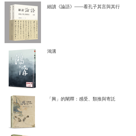
譯文，依原書篇章逐章作注。每章附
細讀《論語》——看孔子其言與其行
有現代通用編碼，並在必要處提供交
互參照，頗便閱讀與檢索。徹底讀懂
這五百章經文，是精準掌握孔子智慧
方方面面的堅實基礎。
作者寫作過程廣泛參考自漢代以來至
近現代的重要研究成果，一方面回顧
鴻溝
並整理歷代詮釋，另一方面在前人未
及之處提出新的見解。本書不將《論
語》詮釋為一套固化的哲學體系，而
是透過歷史考索、文字訓詁與逐章評
論，細緻呈現孔子言行所蘊含的內在
思想脈絡，引領讀者在逐字細讀中重
「興」的闡釋：感受、類推與寄託
新體會《論語》的思想深度與閱讀趣
味。