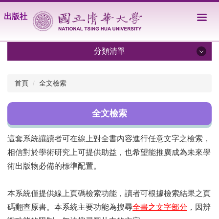
跳
出版社
到
主
要
內
分類清單
容
區
關於我們
首頁
全文檢索
出版目錄
全文檢索
訂購服務
這套系統讓讀者可在線上對全書內容進行任意文字之檢索，
學術新人專書徵稿啟事
相信對於學術研究上可提供助益，也希望能推廣成為未來學
學術專書及教科書投稿須知
術出版物必備的標準配置。
AI、科技與社會系列叢書徵稿
本系統僅提供線上頁碼檢索功能，讀者可根據檢索結果之頁
獎勵人文及社會科學專書出版要點
碼翻查原書。本系統主要功能為搜尋
全書之文字部分
，因辨