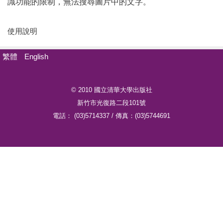
識功能的限制，無法搜尋圖片中的文字。
全文檢索
聯絡我們
使用說明
【新書出版】《延續、斷裂與重生：戰後臺灣史論述》已於
2026年7月出版
繁體
English
© 2010 國立清華大學出版社
新竹市光復路二段101號
電話： (03)5714337 / 傳真：(03)5744691