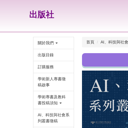
跳
到
出版社
主
要
內
容
區
首頁
AI、科技與社
關於我們
出版目錄
訂購服務
學術新人專書徵
稿啟事
學術專書及教科
書投稿須知
AI、科技與社會系
列叢書徵稿