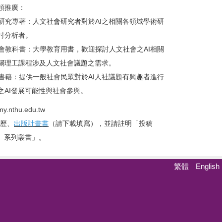
領推廣：
I研究專著：人文社會研究者對於AI之相關各領域學術研
討分析者。
社會教科書：大學教育用書，歡迎探討人文社會之AI相關
關理工課程涉及人文社會議題之需求。
及書籍：提供一般社會民眾對於AI人社議題有興趣者進行
之AI發展可能性與社會參與。
nthu.edu.tw
簡歷、
出版計畫書
（請下載填寫），並請註明「投稿
會』系列叢書」。
繁體
English