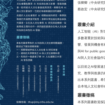
張卿卿（中央研究
蔡政宏（中央研究
叢書介紹
人工智能（AI）
多數著重於技術與
響、發展與機會有相當大
與AI for pu
AI與人文社會協
以目前之AI發展
究、教學與推廣仍
出本系列叢書，希
合本地人文社會特
叢書徵稿
本系列叢書歡迎探