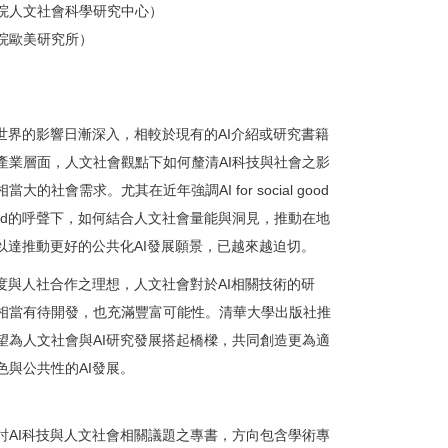
院人文社會科學研究中心）
院歐美研究所）
對世界的影響日漸深入，相較於現有的AI介紹或研究書籍
產業層面，人文社會觀點下如何釐清AI科技與社會之影
的社會需求。尤其在近年強調AI for social good
blic good的呼聲下，如何結合人文社會量能與洞見，推動在地
作以達推動更好的公共化AI發展願景，已越來越迫切。
速度與人社合作之理想，人文社會對於AI相關技術的研
相當有待開發，也充滿豐富可能性。清華大學出版社推
望為人文社會與AI研究發展搭起橋樑，共同創造更為適
色與公共性的AI發展。
討AI科技與人文社會相關議題之專書，方向包含學術專