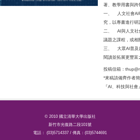
著、教學用書與跨
一、 人文社會A
究，以專書進行研
二、 AI與人文
議題之課程，或相
三、 大眾AI普
閱讀並拓展更豐富
投稿信箱：thup@my.
*來稿請備齊作者
『AI、科技與社
© 2010 國立清華大學出版社
新竹市光復路二段101號
電話： (03)5714337 / 傳真：(03)5744691