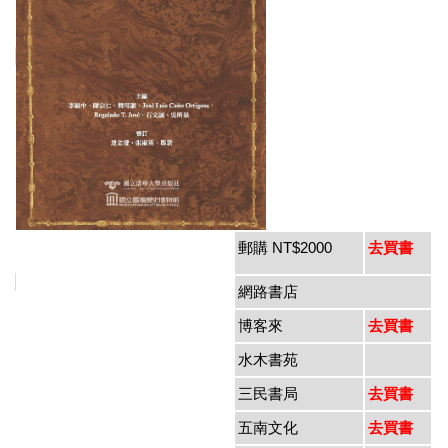
全文檢索
聯絡我們
【新書出版】《延續、斷裂與重生：戰後臺灣史論述》已於
2026年7月出版
郵購 NT$2000
去買書
網路書店
博客來
去買書
水木書苑
三民書局
去買書
五南文化
去買書