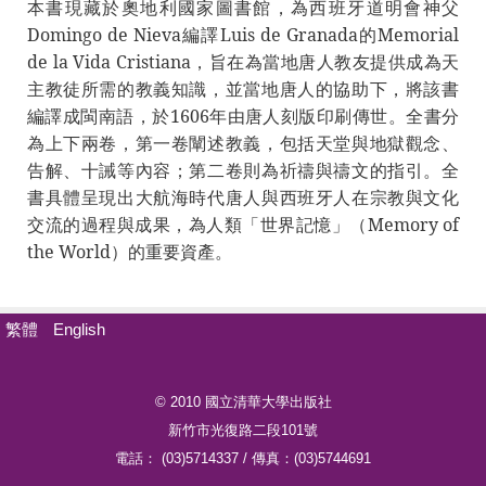
本書現藏於奧地利國家圖書館，為西班牙道明會神父
Domingo de Nieva編譯Luis de Granada的Memorial
de la Vida Cristiana，旨在為當地唐人教友提供成為天
主教徒所需的教義知識，並當地唐人的協助下，將該書
編譯成閩南語，於1606年由唐人刻版印刷傳世。全書分
為上下兩卷，第一卷闡述教義，包括天堂與地獄觀念、
告解、十誡等內容；第二卷則為祈禱與禱文的指引。全
書具體呈現出大航海時代唐人與西班牙人在宗教與文化
交流的過程與成果，為人類「世界記憶」（Memory of
the World）的重要資產。
繁體
English
© 2010 國立清華大學出版社
新竹市光復路二段101號
電話： (03)5714337 / 傳真：(03)5744691