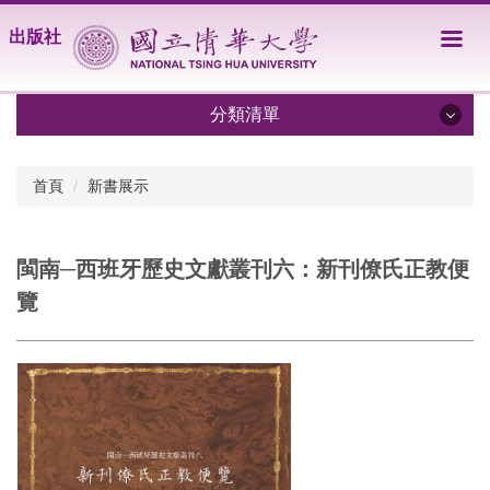
跳
出版社
到
主
要
內
分類清單
容
區
關於我們
首頁
新書展示
出版目錄
閩南─西班牙歷史文獻叢刊六：新刊僚氏正教便
訂購服務
覽
學術新人專書徵稿啟事
學術專書及教科書投稿須知
AI、科技與社會系列叢書徵稿
獎勵人文及社會科學專書出版要點